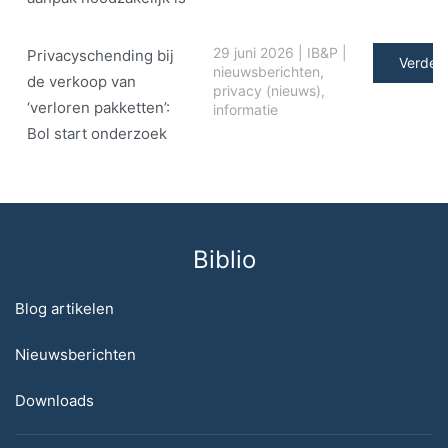
29 juni 2026
|
IB&P
|
Privacyschending bij
Verder 
nieuwsberichten
,
de verkoop van
privacy (nieuws)
,
‘verloren pakketten’:
informatie
Bol start onderzoek
Biblio
Blog artikelen
Nieuwsberichten
Downloads