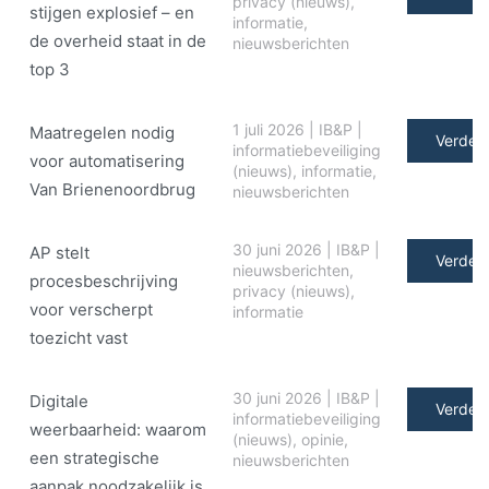
privacy (nieuws)
,
stijgen explosief – en
informatie
,
de overheid staat in de
nieuwsberichten
top 3
1 juli 2026
|
IB&P
|
Maatregelen nodig
Verder 
informatiebeveiliging
voor automatisering
(nieuws)
,
informatie
,
Van Brienenoordbrug
nieuwsberichten
30 juni 2026
|
IB&P
|
AP stelt
Verder 
nieuwsberichten
,
procesbeschrijving
privacy (nieuws)
,
voor verscherpt
informatie
toezicht vast
30 juni 2026
|
IB&P
|
Digitale
Verder 
informatiebeveiliging
weerbaarheid: waarom
(nieuws)
,
opinie
,
een strategische
nieuwsberichten
aanpak noodzakelijk is