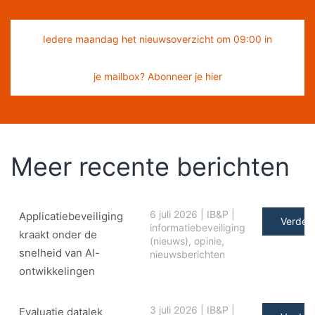
Iedere maandag het nieuwsoverzicht om 09:00 in
je mailbox? Abonneer je hier
Meer recente berichten
6 juli 2026
|
IB&P
|
Applicatiebeveiliging
Verder 
informatiebeveiliging
kraakt onder de
(nieuws)
,
opinie
,
snelheid van AI-
nieuwsberichten
ontwikkelingen
3 juli 2026
|
IB&P
|
Evaluatie datalek