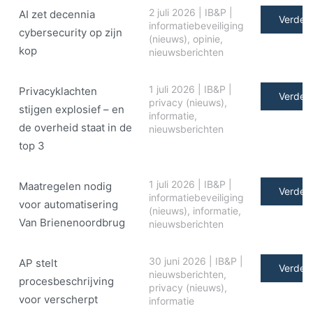
2 juli 2026
|
IB&P
|
AI zet decennia
Verder 
informatiebeveiliging
cybersecurity op zijn
(nieuws)
,
opinie
,
kop
nieuwsberichten
1 juli 2026
|
IB&P
|
Privacyklachten
Verder 
privacy (nieuws)
,
stijgen explosief – en
informatie
,
de overheid staat in de
nieuwsberichten
top 3
1 juli 2026
|
IB&P
|
Maatregelen nodig
Verder 
informatiebeveiliging
voor automatisering
(nieuws)
,
informatie
,
Van Brienenoordbrug
nieuwsberichten
30 juni 2026
|
IB&P
|
AP stelt
Verder 
nieuwsberichten
,
procesbeschrijving
privacy (nieuws)
,
voor verscherpt
informatie