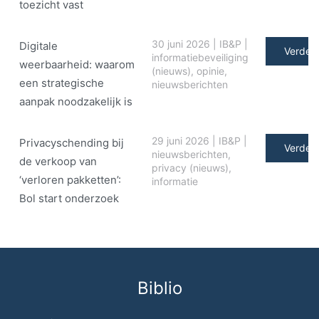
toezicht vast
30 juni 2026
|
IB&P
|
Digitale
Verder 
informatiebeveiliging
weerbaarheid: waarom
(nieuws)
,
opinie
,
een strategische
nieuwsberichten
aanpak noodzakelijk is
29 juni 2026
|
IB&P
|
Privacyschending bij
Verder 
nieuwsberichten
,
de verkoop van
privacy (nieuws)
,
‘verloren pakketten’:
informatie
Bol start onderzoek
Biblio