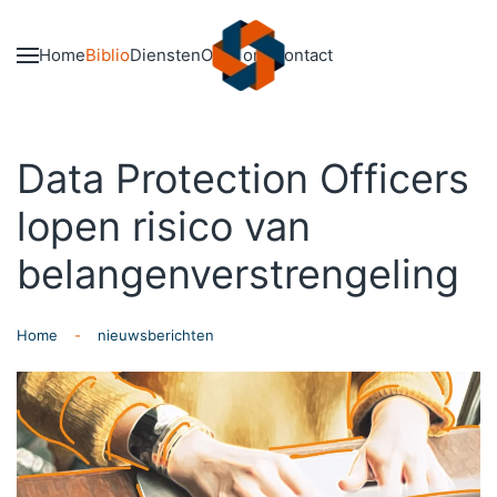
Skip to main content
Home
Biblio
Diensten
Over ons
Contact
Data Protection Officers
lopen risico van
belangenverstrengeling
Home
nieuwsberichten