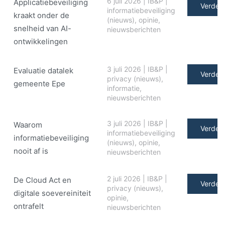
6 juli 2026
|
IB&P
|
Applicatiebeveiliging
Verder 
informatiebeveiliging
kraakt onder de
(nieuws)
,
opinie
,
snelheid van AI-
nieuwsberichten
ontwikkelingen
3 juli 2026
|
IB&P
|
Evaluatie datalek
Verder 
privacy (nieuws)
,
gemeente Epe
informatie
,
nieuwsberichten
3 juli 2026
|
IB&P
|
Waarom
Verder 
informatiebeveiliging
informatiebeveiliging
(nieuws)
,
opinie
,
nooit af is
nieuwsberichten
2 juli 2026
|
IB&P
|
De Cloud Act en
Verder 
privacy (nieuws)
,
digitale soe­ve­rei­ni­teit
opinie
,
ontrafelt
nieuwsberichten