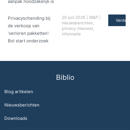
aanpak noodzakelijk is
29 juni 2026
|
IB&P
|
Privacyschending bij
Verder 
nieuwsberichten
,
de verkoop van
privacy (nieuws)
,
‘verloren pakketten’:
informatie
Bol start onderzoek
Biblio
Blog artikelen
Nieuwsberichten
Downloads