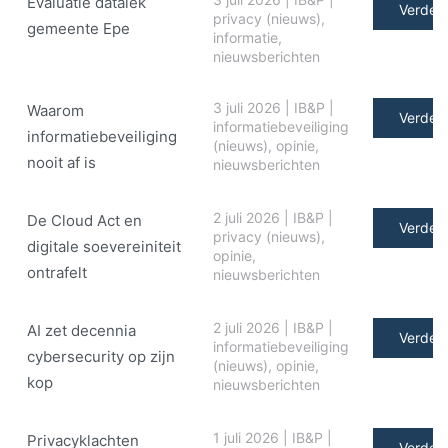
Evaluatie datalek
Verder 
privacy (nieuws)
,
gemeente Epe
informatie
,
nieuwsberichten
3 juli 2026
|
IB&P
|
Waarom
Verder 
informatiebeveiliging
informatiebeveiliging
(nieuws)
,
opinie
,
nooit af is
nieuwsberichten
2 juli 2026
|
IB&P
|
De Cloud Act en
Verder 
privacy (nieuws)
,
digitale soe­ve­rei­ni­teit
opinie
,
ontrafelt
nieuwsberichten
2 juli 2026
|
IB&P
|
AI zet decennia
Verder 
informatiebeveiliging
cybersecurity op zijn
(nieuws)
,
opinie
,
kop
nieuwsberichten
1 juli 2026
|
IB&P
|
Privacyklachten
Verder 