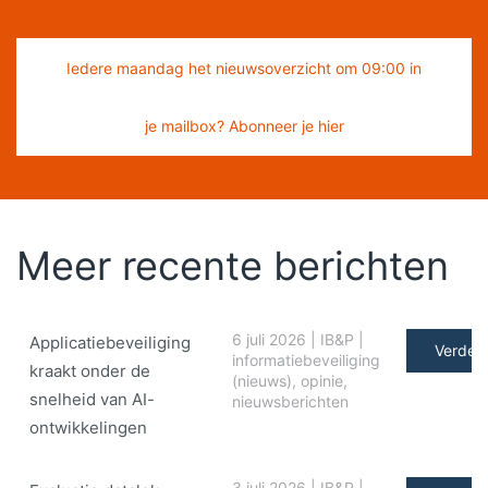
Iedere maandag het nieuwsoverzicht om 09:00 in
je mailbox? Abonneer je hier
Meer recente berichten
6 juli 2026
|
IB&P
|
Applicatiebeveiliging
Verder 
informatiebeveiliging
kraakt onder de
(nieuws)
,
opinie
,
snelheid van AI-
nieuwsberichten
ontwikkelingen
3 juli 2026
|
IB&P
|