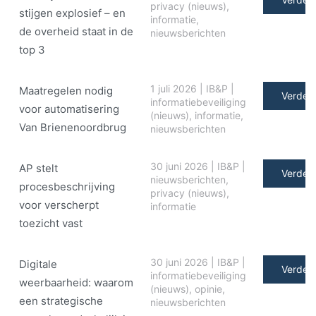
privacy (nieuws)
,
stijgen explosief – en
informatie
,
de overheid staat in de
nieuwsberichten
top 3
1 juli 2026
|
IB&P
|
Maatregelen nodig
Verder 
informatiebeveiliging
voor automatisering
(nieuws)
,
informatie
,
Van Brienenoordbrug
nieuwsberichten
30 juni 2026
|
IB&P
|
AP stelt
Verder 
nieuwsberichten
,
procesbeschrijving
privacy (nieuws)
,
voor verscherpt
informatie
toezicht vast
30 juni 2026
|
IB&P
|
Digitale
Verder 
informatiebeveiliging
weerbaarheid: waarom
(nieuws)
,
opinie
,
een strategische
nieuwsberichten