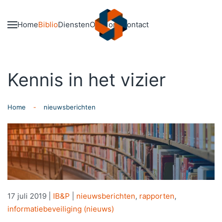
Skip to main content
Home
Biblio
Diensten
Over ons
Contact
Kennis in het vizier
Home
nieuwsberichten
17 juli 2019
|
IB&P
|
nieuwsberichten
,
rapporten
,
informatiebeveiliging (nieuws)