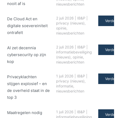
nooit af is
nieuwsberichten
2 juli 2026
|
IB&P
|
De Cloud Act en
Verder 
privacy (nieuws)
,
digitale soe­ve­rei­ni­teit
opinie
,
ontrafelt
nieuwsberichten
2 juli 2026
|
IB&P
|
AI zet decennia
Verder 
informatiebeveiliging
cybersecurity op zijn
(nieuws)
,
opinie
,
kop
nieuwsberichten
1 juli 2026
|
IB&P
|
Privacyklachten
Verder 
privacy (nieuws)
,
stijgen explosief – en
informatie
,
de overheid staat in de
nieuwsberichten
top 3
1 juli 2026
|
IB&P
|
Maatregelen nodig
Verder 
informatiebeveiliging