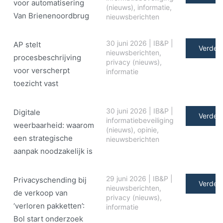
voor automatisering
(nieuws)
,
informatie
,
Van Brienenoordbrug
nieuwsberichten
30 juni 2026
|
IB&P
|
AP stelt
Verder 
nieuwsberichten
,
procesbeschrijving
privacy (nieuws)
,
voor verscherpt
informatie
toezicht vast
30 juni 2026
|
IB&P
|
Digitale
Verder 
informatiebeveiliging
weerbaarheid: waarom
(nieuws)
,
opinie
,
een strategische
nieuwsberichten
aanpak noodzakelijk is
29 juni 2026
|
IB&P
|
Privacyschending bij
Verder 
nieuwsberichten
,
de verkoop van
privacy (nieuws)
,
‘verloren pakketten’:
informatie
Bol start onderzoek