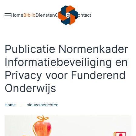
Skip to main content
Home
Biblio
Diensten
Over ons
Contact
Publicatie Normenkader
Informatiebeveiliging en
Privacy voor Funderend
Onderwijs
Home
nieuwsberichten