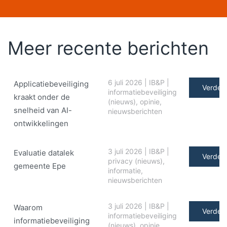
Meer recente berichten
6 juli 2026
|
IB&P
|
Applicatiebeveiliging
Verder 
informatiebeveiliging
kraakt onder de
(nieuws)
,
opinie
,
snelheid van AI-
nieuwsberichten
ontwikkelingen
3 juli 2026
|
IB&P
|
Evaluatie datalek
Verder 
privacy (nieuws)
,
gemeente Epe
informatie
,
nieuwsberichten
3 juli 2026
|
IB&P
|
Waarom
Verder 
informatiebeveiliging
informatiebeveiliging
(nieuws)
,
opinie
,