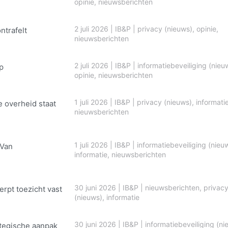
opinie
,
nieuwsberichten
2 juli 2026
|
IB&P
|
privacy (nieuws)
,
opinie
,
ontrafelt
nieuwsberichten
2 juli 2026
|
IB&P
|
informatiebeveiliging (nieu
p
opinie
,
nieuwsberichten
1 juli 2026
|
IB&P
|
privacy (nieuws)
,
informati
e overheid staat
nieuwsberichten
1 juli 2026
|
IB&P
|
informatiebeveiliging (nieu
 Van
informatie
,
nieuwsberichten
30 juni 2026
|
IB&P
|
nieuwsberichten
,
privac
erpt toezicht vast
(nieuws)
,
informatie
30 juni 2026
|
IB&P
|
informatiebeveiliging (ni
ategische aanpak