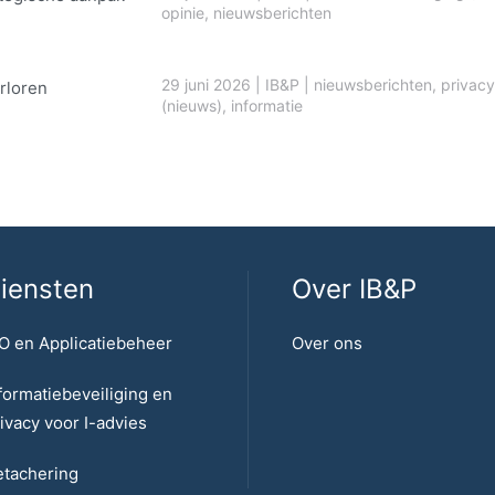
opinie
,
nieuwsberichten
29 juni 2026
|
IB&P
|
nieuwsberichten
,
privacy
rloren
(nieuws)
,
informatie
iensten
Over IB&P
O en Applicatiebeheer
Over ons
formatiebeveiliging en
ivacy voor I-advies
tachering