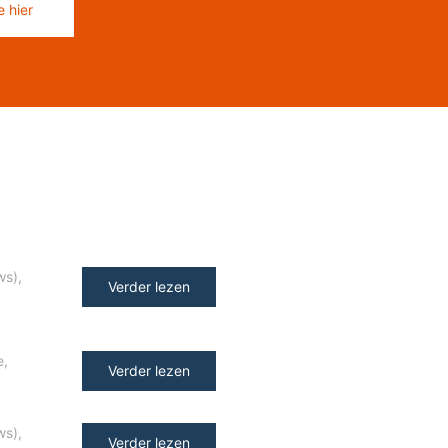
 hier
ws)
,
Verder lezen
e
,
Verder lezen
ws)
,
Verder lezen