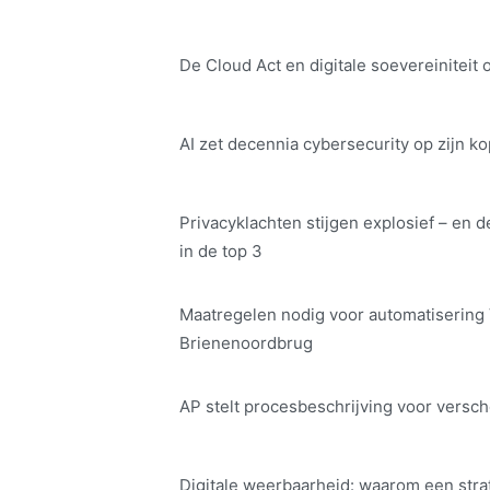
De Cloud Act en digitale soe­ve­rei­ni­teit 
AI zet decennia cybersecurity op zijn ko
Privacyklachten stijgen explosief – en d
in de top 3
Maatregelen nodig voor automatisering
Brienenoordbrug
AP stelt procesbeschrijving voor versch
Digitale weerbaarheid: waarom een str