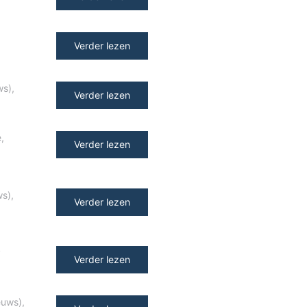
Verder lezen
ws)
,
Verder lezen
e
,
Verder lezen
ws)
,
Verder lezen
y
Verder lezen
euws)
,