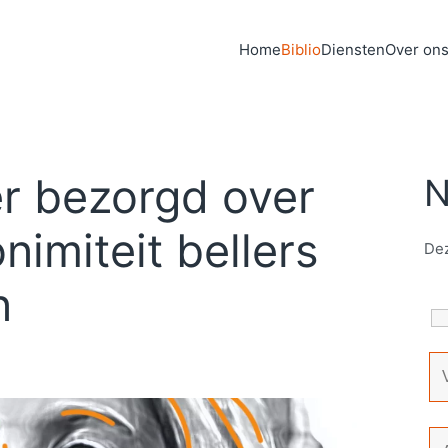
Home
Biblio
Diensten
Over on
 bezorgd over
N
nimiteit bellers
Dez
n