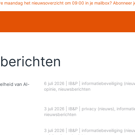
re maandag het nieuwsoverzicht om 09:00 in je mailbox? Abonneer je
berichten
6 juli 2026
|
IB&P
|
informatiebeveiliging (nieu
elheid van AI-
opinie
,
nieuwsberichten
3 juli 2026
|
IB&P
|
privacy (nieuws)
,
informati
nieuwsberichten
3 juli 2026
|
IB&P
|
informatiebeveiliging (nieu