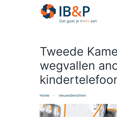
Skip to main content
Tweede Kamer
wegvallen ano
kindertelefoo
Home
nieuwsberichten