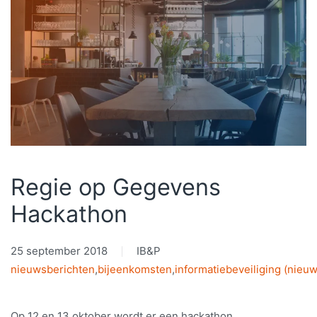
Regie op Gegevens
Hackathon
25 september 2018
IB&P
nieuwsberichten
,
bijeenkomsten
,
informatiebeveiliging (nieuw
Op 12 en 13 oktober wordt er een hackathon