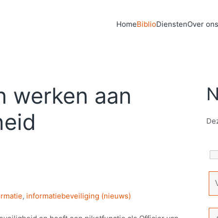
Home
Biblio
Diensten
Over on
n werken aan
N
heid
Dez
ormatie
,
informatiebeveiliging (nieuws)