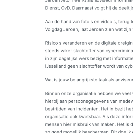
Jeroen Altorf werkt als adviseur informati
Dienst, OvD. Daarnaast volgt hij de deelt
Aan de hand van foto s en video s, terug 
Volgdag Jeroen, laat Jeroen zien wat zijn
Risico s veranderen en de digitale dreigi
steeds vaker slachtoffer van cybercriminal
in zijn dagelijks werk bezig met informati
IJsselland geen slachtoffer wordt van cybe
Wat is jouw belangrijkste taak als adviseu
Binnen onze organisatie hebben we veel 
hierbij aan persoonsgegevens van medewe
bestrijden van incidenten. Het in bezit he
organisatie ook kwetsbaar. Als deze info
mensen hier misbruik van maken. Het is d
zo goed mogelijk beschermen. Dit doe ik d