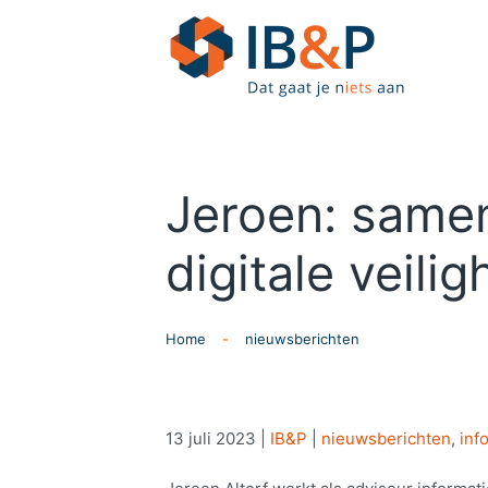
Skip to main content
Jeroen: same
digitale veilig
Home
nieuwsberichten
13 juli 2023
|
IB&P
|
nieuwsberichten
,
inf