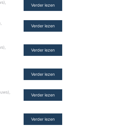
ws)
,
Verder lezen
e
,
Verder lezen
ws)
,
Verder lezen
y
Verder lezen
euws)
,
Verder lezen
Verder lezen