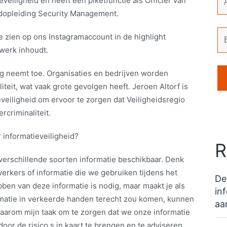
eveiligheid en heeft een piketfunctie als Officier van
ijdopleiding Security Management.
te zien op ons Instagramaccount in de highlight
 werk inhoudt.
ng neemt toe. Organisaties en bedrijven worden
iteit, wat vaak grote gevolgen heeft. Jeroen Altorf is
eveiligheid om ervoor te zorgen dat Veiligheidsregio
rcriminaliteit.
r informatieveiligheid?
R
verschillende soorten informatie beschikbaar. Denk
rkers of informatie die we gebruiken tijdens het
De
bben van deze informatie is nodig, maar maakt je als
in
rmatie in verkeerde handen terecht zou komen, kunnen
aa
aarom mijn taak om te zorgen dat we onze informatie
oor de risico s in kaart te brengen en te adviseren